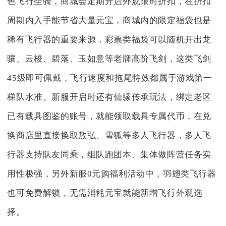
色飞行坐骑，商城会定期开启外观限时折扣，在折扣
周期内入手能节省大量元宝，商城内的限定福袋也是
稀有飞行器的重要来源，彩票类福袋可以随机开出龙
骧、云梭、碧落、玉如意等老牌高阶飞剑，这类飞剑
45级即可佩戴，飞行速度和拖尾特效都属于游戏第一
梯队水准。新服开启时还有仙缘传承玩法，绑定老区
已有载具图鉴的账号，就能领取载具专属代币，在兑
换商店里直接换取敖弘、雪狐等多人飞行器，多人飞
行器支持队友同乘，组队跑团本、集体做阵营任务实
用性极强，另外新服0元购福利活动中，羽翅类飞行器
也可免费解锁，无需消耗元宝就能新增飞行外观选
择。