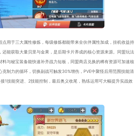
程点用于三大属性修炼，每级修炼都能带来全伙伴属性加成，挂机收益持
，还能获取大量贝里与金果，是后期卡片养成的核心资源来源。同盟玩法
材料与秘宝装备能快速补齐战力短板，同盟商店兑换的稀有资源可加速核
克制力的循环，切换副战可触发30%增伤，PVE中聚怪后用范围技能清
手接1技能突进、2技能控制，最后奥义收尾，熟练运用可大幅提升实战效