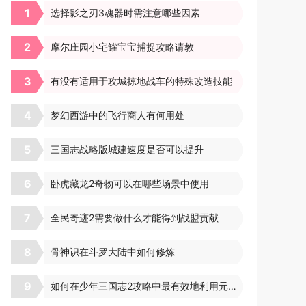
1
选择影之刃3魂器时需注意哪些因素
2
摩尔庄园小宅罐宝宝捕捉攻略请教
3
有没有适用于攻城掠地战车的特殊改造技能
4
梦幻西游中的飞行商人有何用处
5
三国志战略版城建速度是否可以提升
6
卧虎藏龙2奇物可以在哪些场景中使用
7
全民奇迹2需要做什么才能得到战盟贡献
8
骨神识在斗罗大陆中如何修炼
9
如何在少年三国志2攻略中最有效地利用元宝