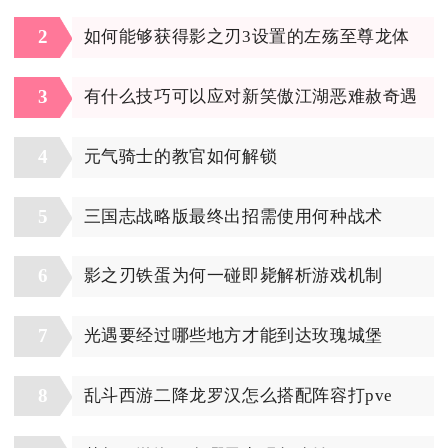
2
如何能够获得影之刃3设置的左殇至尊龙体
3
有什么技巧可以应对新笑傲江湖恶难赦奇遇
4
元气骑士的教官如何解锁
5
三国志战略版最终出招需使用何种战术
6
影之刃铁蛋为何一碰即毙解析游戏机制
7
光遇要经过哪些地方才能到达玫瑰城堡
8
乱斗西游二降龙罗汉怎么搭配阵容打pve