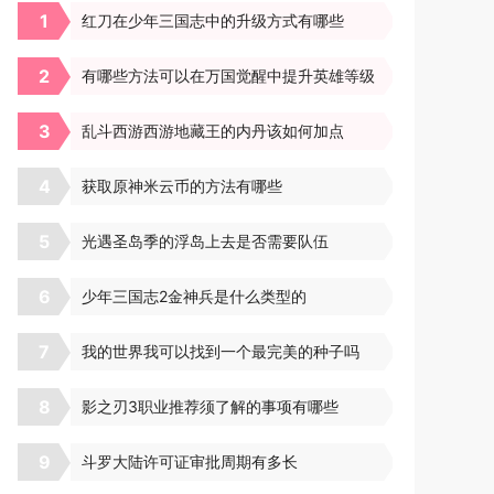
1
红刀在少年三国志中的升级方式有哪些
2
有哪些方法可以在万国觉醒中提升英雄等级
3
乱斗西游西游地藏王的内丹该如何加点
4
获取原神米云币的方法有哪些
5
光遇圣岛季的浮岛上去是否需要队伍
6
少年三国志2金神兵是什么类型的
7
我的世界我可以找到一个最完美的种子吗
8
影之刃3职业推荐须了解的事项有哪些
9
斗罗大陆许可证审批周期有多长