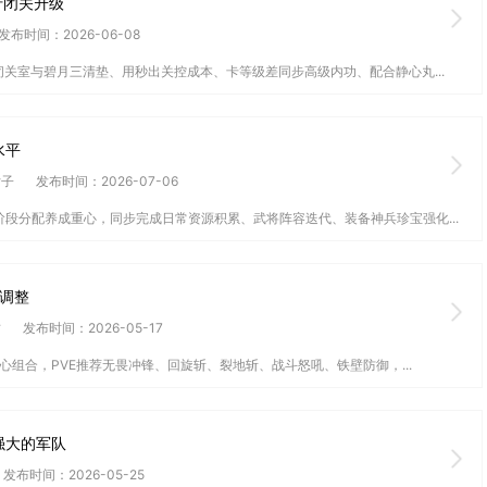
行闭关升级
发布时间：2026-06-08
关室与碧月三清垫、用秒出关控成本、卡等级差同步高级内功、配合静心丸...
水平
女子
发布时间：2026-07-06
段分配养成重心，同步完成日常资源积累、武将阵容迭代、装备神兵珍宝强化...
调整
竹
发布时间：2026-05-17
心组合，PVE推荐无畏冲锋、回旋斩、裂地斩、战斗怒吼、铁壁防御，...
强大的军队
发布时间：2026-05-25