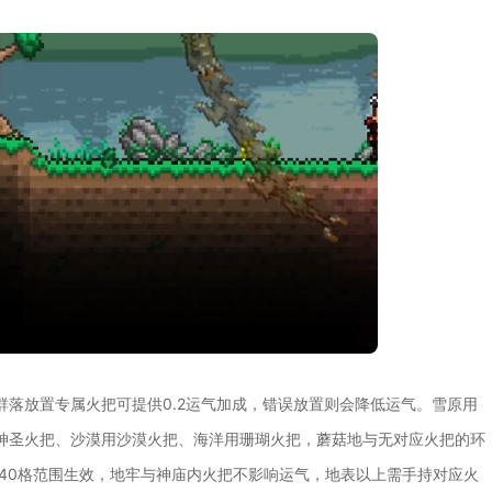
落放置专属火把可提供0.2运气加成，错误放置则会降低运气。雪原用
神圣火把、沙漠用沙漠火把、海洋用珊瑚火把，蘑菇地与无对应火把的环
0×40格范围生效，地牢与神庙内火把不影响运气，地表以上需手持对应火