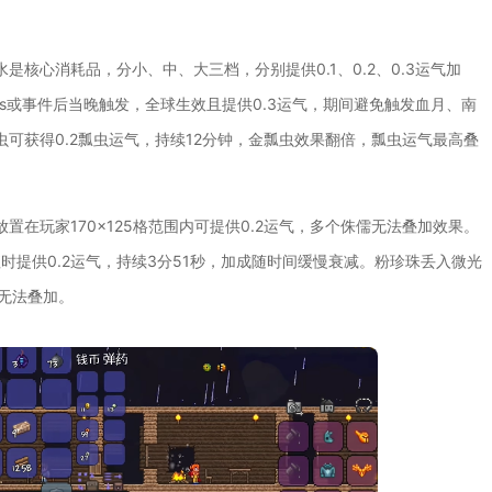
核心消耗品，分小、中、大三档，分别提供0.1、0.2、0.3运气加
s或事件后当晚触发，全球生效且提供0.3运气，期间避免触发血月、南
可获得0.2瓢虫运气，持续12分钟，金瓢虫效果翻倍，瓢虫运气最高叠
在玩家170×125格范围内可提供0.2运气，多个侏儒无法叠加效果。
时提供0.2运气，持续3分51秒，加成随时间缓慢衰减。粉珍珠丢入微光
，无法叠加。