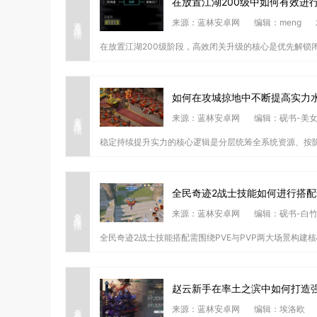
在放置江湖200级中如何有效进
查看详情
来源：蓝林安卓网
编辑：meng
在放置江湖200级阶段，高效闭关升级的核心是优先解锁闭
如何在攻城掠地中不断提高实力
查看详情
来源：蓝林安卓网
编辑：砚书-美
稳定持续提升实力的核心逻辑是分层统筹全系统资源、按阶
全民奇迹2战士技能如何进行搭配
查看详情
来源：蓝林安卓网
编辑：砚书-白
全民奇迹2战士技能搭配需围绕PVE与PVP两大场景构建核
赵云新手在率土之滨中如何打造
查看详情
来源：蓝林安卓网
编辑：埃洛欧