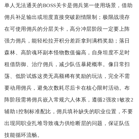
单人无法通关的BOSS关卡是佣兵第一使用场景，借助
佣兵补足输出或坦度直接突破剧情限制；极限战境存
在可使用佣兵的分层关卡，高分冲层阶段一定要上阵
强力佣兵，能轻松拉开积分差距拿到满档奖励；落日
森林、高阶魂环副本怪物数值偏高，自身坦度不足时
租借防御、治疗佣兵，减少队伍暴毙概率。像日常扫
荡、低阶试炼这类无高额稀有奖励的玩法，完全不需
要动用佣兵，避免次数耗尽后卡在核心限时活动。布
阵阶段需将佣兵嵌入常规六人体系，遵循2强攻1敏攻2
辅助1控制标准配比，佣兵填补缺失的职业位置，不要
出现同职业扎堆导致魂力供给断层的问题，保证队伍
技能循环流畅。