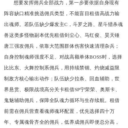
想要发挥佣兵全部战力，第一步要依据自身现有
阵容缺口精准挑选佣兵类型，不能盲目租借高战力输
出魂师。若队伍缺少爆发主C，斗罗之路、星斗猎杀魂
兽这类多怪物副本优先租借剑尘心、马红俊、昊天锤
唐三强攻佣兵，依靠大范围群体伤害快速清理杂兵；
自身控制魂师强度不足、对战高额单体BOSS时，选择
比比东、火舞控制系佣兵，用持续禁锢、灼烧减益限
制敌方核心输出动作；队伍缺少拉条、回血辅助，世
界悬赏、极限战境高分关卡租借SP宁荣荣、奥斯卡、
鬼魅辅助佣兵，保障全队魂力循环与生存续航。租借
前需在佣兵营查看魂师魂环配置，优先选择四十万
年、专属魂骨齐全的佣兵，低养成佣兵即便总分高，