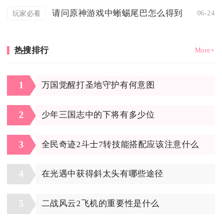
请问原神游戏中蜥蜴尾巴怎么得到
06-24
玩家必看
热搜排行
More+
1
万国觉醒打圣地守护有何意图
2
少年三国志中的下将有多少位
3
全民奇迹2斗士7转技能搭配应该注意什么
4
在光遇中获得斜太头有哪些途径
5
二战风云2飞机的重要性是什么