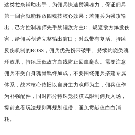
这类拉条辅助出手，为佣兵快速攒满魂力，保证佣兵
第一回合就能释放四魂技核心效果；若佣兵为强攻输
出，己方控制魂师先手禁锢敌方主C，规避敌方爆发伤
害，给佣兵创造完整输出窗口；对战带有复活、持续
反伤机制的BOSS，佣兵优先携带破甲、持续灼烧类魂
环效果，持续压低敌方血线防止回血翻盘。需要注意
佣兵不受自身魂骨羁绊加成，不要围绕佣兵搭建专属
体系，战术核心依旧以自身主力魂师为主，佣兵仅作
为补强配件，同时部分特殊竞技模式限制佣兵入场，
提前查看玩法规则再规划租借，避免贡献值白白消
耗。