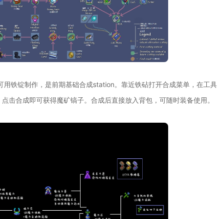
铁锭制作，是前期基础合成station。靠近铁砧打开合成菜单，在工具
，点击合成即可获得魔矿镐子。合成后直接放入背包，可随时装备使用。