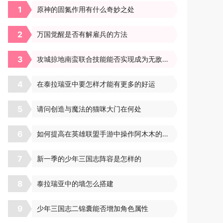
1
原神的固氮作用有什么奇妙之处
2
万国觉醒是否有解雇兵的方法
3
攻城掠地南蛮联合技能能否实现成为无敌战队
4
在泰拉瑞亚中要怎样才能有更多的好运
5
请问创造与魔法的猫咪大门在何处
6
如何提高在英雄联盟手游中操作阿木木的技巧
7
新一季的少年三国志阵容是怎样的
8
泰拉瑞亚中的墙怎么搭建
9
少年三国志二锦囊能否增加角色属性