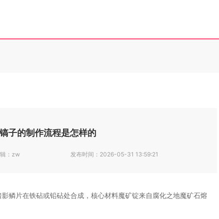
镐子的制作流程是怎样的
辑：
zw
发布时间：
2026-05-31 13:59:21
个暗影鳞片在铁砧或铅砧处合成，核心材料魔矿锭来自腐化之地魔矿石熔