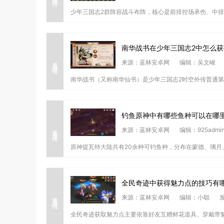
少年三国志2群阵容战斗布阵，核心是前排控场承伤、中排
南华战书在少年三国志2中怎么获
查看详情
来源：蓝林安卓网
编辑：吴文峻
南华战书（又称南华仙书）是少年三国志2时空外传普通第
钓鱼原神中有哪些鱼种可以在哪
查看详情
来源：蓝林安卓网
编辑：925admi
原神提瓦特大陆共有20余种可钓鱼种，分布在蒙德、璃月
全民奇迹中获得魅力点的技巧有
查看详情
来源：蓝林安卓网
编辑：小聪
发
全民奇迹获取魅力点主要依靠好友互赠鲜花道具、穿戴带魅