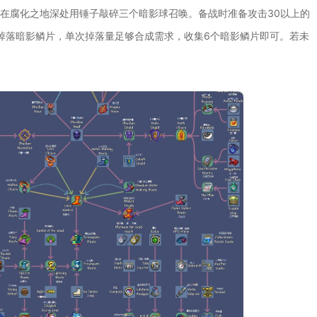
S需在腐化之地深处用锤子敲碎三个暗影球召唤。备战时准备攻击30以上的
掉落暗影鳞片，单次掉落量足够合成需求，收集6个暗影鳞片即可。若未
。