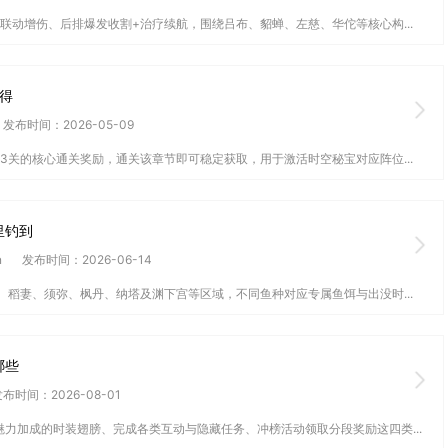
联动增伤、后排爆发收割+治疗续航，围绕吕布、貂蝉、左慈、华佗等核心构...
得
发布时间：2026-05-09
3关的核心通关奖励，通关该章节即可稳定获取，用于激活时空秘宝对应阵位...
里钓到
n
发布时间：2026-06-14
、稻妻、须弥、枫丹、纳塔及渊下宫等区域，不同鱼种对应专属鱼饵与出没时...
哪些
布时间：2026-08-01
力加成的时装翅膀、完成各类互动与隐藏任务、冲榜活动领取分段奖励这四类...