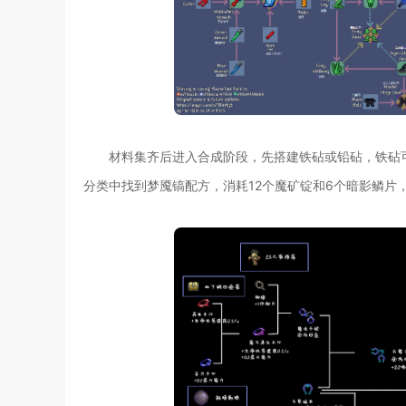
材料集齐后进入合成阶段，先搭建铁砧或铅砧，铁砧可用
分类中找到梦魇镐配方，消耗12个魔矿锭和6个暗影鳞片