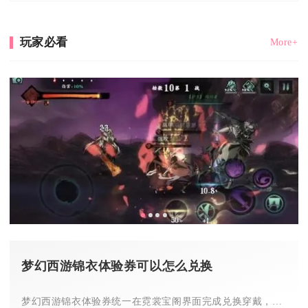
玩家必看
More+
梦幻西游锦衣体验券可以怎么兑换
梦幻西游锦衣体验券统一在霓裳宝阁界面完成兑换穿戴，道具分1天...