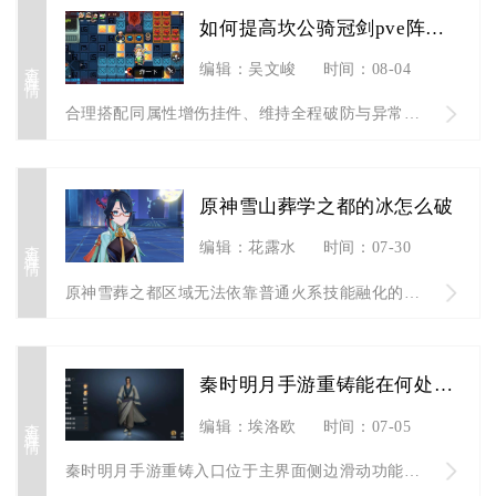
如何提高坎公骑冠剑pve阵容的输出能力
查看详情
编辑：吴文峻
时间：08-04
合理搭配同属性增伤挂件、维持全程破防与异常增伤、搭配毕业输出...
原神雪山葬学之都的冰怎么破
查看详情
编辑：花露水
时间：07-30
原神雪葬之都区域无法依靠普通火系技能融化的远古坚冰，核心破解...
秦时明月手游重铸能在何处找到
查看详情
编辑：埃洛欧
时间：07-05
秦时明月手游重铸入口位于主界面侧边滑动功能栏，和战魂系统整合...