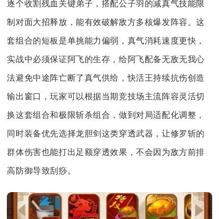
逐个收割残血关键弟子，搭配公子羽的减真气技能限
制对面大招释放，能有效破解敌方多核爆发阵容。这
套组合的短板是单挑能力偏弱，真气消耗速度更快，
实战中必须保证阿飞的生存，给阿飞配备无敌无我心
法避免中途阵亡断了真气供给，快活王持续抗伤创造
输出窗口，玩家可以根据当期竞技场主流阵容灵活切
换这套组合和极限斩杀组合，做到对局适配化调整，
同时装备优先选择龙胆剑这类穿透武器，让修罗斩的
群体伤害也能打出足额穿透效果，不会因为敌方前排
高防御导致刮痧。