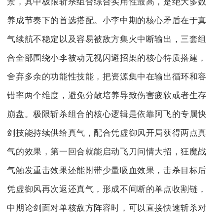
景，其中极限斩杀组合综合实用性最高，是绝大多数
养成节奏下的首选搭配。小李中期的核心矛盾在于真
气续航不稳定以及容易被敌方集火中断输出，三套组
合全部围绕小李被动无视闪避招架的核心特质搭建，
舍弃多余的功能性技能，把资源集中在输出循环和容
错率两个维度，避免分散培养导致伤害疲软或者生存
崩盘。极限斩杀组合的核心逻辑是依靠阿飞的专属快
剑技能持续供给真气，配合凭虚御风开局获得两点真
气的效果，第一回合就能启动飞刀问情大招，狂魔战
气触发重击效果还能附带少量吸血效果，击杀目标后
凭虚御风再次返还真气，形成不间断的单点收割链，
中期论剑面对单核敌方阵容时，可以直接快速斩杀对