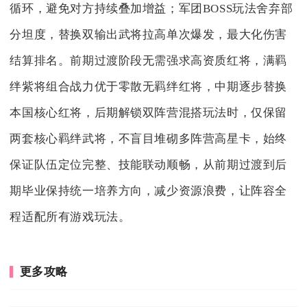
循环，避免对方持续叠加增益；军团BOSS玩法舍弃部
分坦度，替换双输出武将拉高单次爆发，最大化伤害
结算排名。前期过渡阶段无需强求高资质红将，满羁
绊紫将组合战力优于零散无羁绊红将，中期逐步替换
本国核心红将，后期解锁双阵营混搭玩法时，仅保留
两套核心羁绊武将，不盲目堆砌多阵营高星卡，始终
保证队伍定位完整、技能联动顺畅，从前期过渡到后
期毕业保持统一培养方向，减少资源浪费，让阵容全
程适配所有游戏玩法。
更多攻略