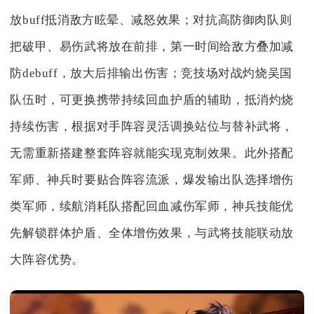
放buff抵消敌方眩晕、减怒效果；对抗高防御肉队则
把破甲、易伤武将放在前排，第一时间给敌方叠加减
防debuff，放大后排输出伤害；竞技场对战灼烧吴国
队伍时，可更换携带持续回血护盾的辅助，抵消灼烧
持续伤害，根据对手阵容灵活调换站位与替补武将，
无需重新搭建整套阵容就能实现克制效果。此外搭配
军师、神兵时要贴合阵容流派，爆发输出队选择增伤
类军师，续航消耗队搭配回血减伤军师，神兵技能优
先解锁群体护盾、全体增伤效果，与武将技能联动放
大阵容优势。