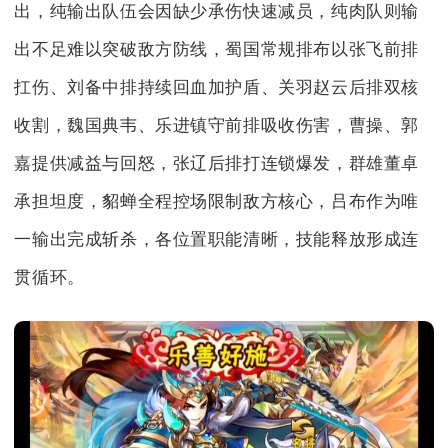
出，纯输出队伍会因缺少承伤快速减员，纯肉队则输
出不足难以突破敌方防线，蜀国常规排布以张飞前排
扛伤、刘备中排持续回血加护盾、关羽赵云后排双核
收割，魏国典韦、乐进镇守前排吸收伤害，曹操、郭
嘉提供减益与回怒，张辽后排打连锁爆发，群雄董卓
承担坦度，貂蝉全程控场限制敌方核心，吕布作为唯
一输出完成斩杀，各位置职能清晰，技能释放形成连
贯循环。