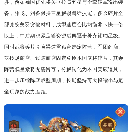
胜，例如蜀国优先将关羽拉满五星与全套破军输出装
备，张飞、刘备保持三星解锁羁绊技能，多余碎片全
部兑换关羽突破材料，成型速度会比均衡养卡快一倍
以上，中后期积累足够资源后再逐步补齐辅助星级。
同时武将碎片兑换渠道需贴合选定阵营，军团商店、
竞技场商店、试炼商店固定兑换本国武将碎片，其余
阵营低星紫将无需留存，分解转化为本国突破道具，
进一步压缩阵容成型周期，长期坚持可大幅缩小与氪
金玩家的战力差距。