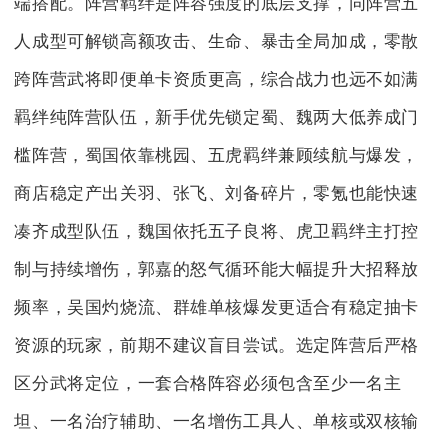
端搭配。阵营羁绊是阵容强度的底层支撑，同阵营五
人成型可解锁高额攻击、生命、暴击全局加成，零散
跨阵营武将即便单卡资质更高，综合战力也远不如满
羁绊纯阵营队伍，新手优先锁定蜀、魏两大低养成门
槛阵营，蜀国依靠桃园、五虎羁绊兼顾续航与爆发，
商店稳定产出关羽、张飞、刘备碎片，零氪也能快速
凑齐成型队伍，魏国依托五子良将、虎卫羁绊主打控
制与持续增伤，郭嘉的怒气循环能大幅提升大招释放
频率，吴国灼烧流、群雄单核爆发更适合有稳定抽卡
资源的玩家，前期不建议盲目尝试。选定阵营后严格
区分武将定位，一套合格阵容必须包含至少一名主
坦、一名治疗辅助、一名增伤工具人、单核或双核输