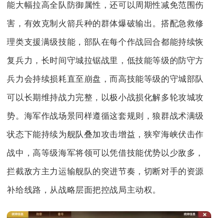
能大幅拉高全队防御属性，还可以周期性减免范围伤
害，有效克制火箭兵种的群体爆破输出。搭配急救修
理类支援满级技能，部队在每个作战回合都能持续恢
复兵力，长时间守城拉锯战里，低技能等级的防守方
兵力会持续损耗直至崩盘，而高技能等级的守城部队
可以长期维持战力完整，以极小战损化解多轮攻城攻
势。海军作战场景同样遵循这套规则，狼群战术满级
状态下能持续为舰队叠加攻击增益，狭窄海峡伏击作
战中，高等级海军将领可以凭借技能优势以少敌多，
拦截敌方主力运输舰队的突进节奏，切断对手的资源
补给线路，从战略层面把控战局主动权。