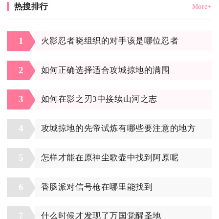
热搜排行
More+
1
火影忍者晓组织的对手该是哪位忍者
2
如何正确选择适合攻城掠地的满围
3
如何在影之刃3中接续山河之志
4
攻城掠地的先帝试炼有哪些要注意的地方
5
怎样才能在原神尘歌壶中找到阿原呢
6
香肠派对信号枪在哪里能找到
7
什么时候才发现了万国觉醒圣地