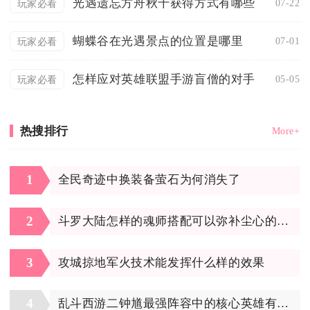
光遇遗忘方舟秋千获得方式有哪些
07-22
玩家必看
蝴蝶谷在光遇景点的位置是哪里
07-01
玩家必看
怎样应对英雄联盟手游盲僧的对手
05-05
玩家必看
热搜排行
More+
1
全民奇迹中换装备萤石为何消失了
2
斗罗大陆怎样的魂师搭配可以弥补尘心的不足
3
攻城掠地军火技术能发挥什么样的效果
4
乱斗西游二钟馗最强阵容中的核心英雄有哪些