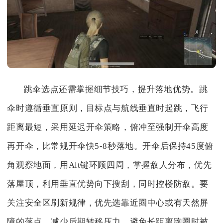
跳伞选点还需掌握细节技巧，提升落地优势。跳
伞时遵循垂直原则，目标点与航线垂直时起跳，飞行
距离最短，采用延迟开伞策略，俯冲至强制开伞高度
再开伞，比常规开伞快5-8秒落地。开伞后保持45度俯
角观察地面，用Alt键环顾四周，掌握敌人分布，优先
落屋顶，利用垂直优势向下搜刮，同时控楼防敌。要
关注安全区刷新规律，优先选靠近圈中心或有天然屏
障的落点，减少后期转移压力，避免长距离跑圈时被