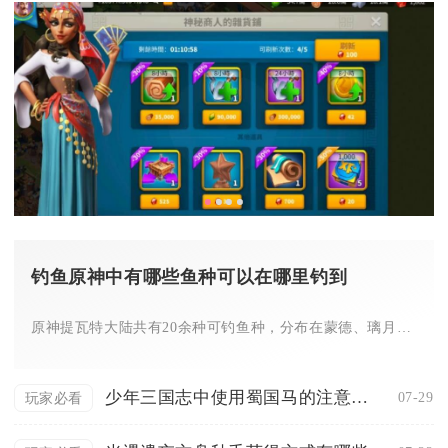
钓鱼原神中有哪些鱼种可以在哪里钓到
原神提瓦特大陆共有20余种可钓鱼种，分布在蒙德、璃月、稻妻、...
少年三国志中使用蜀国马的注意事项有哪些
07-29
玩家必看