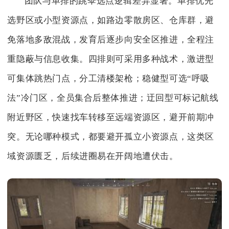
团队与单排的跳伞选点逻辑差异显著。单排优先
选野区或小型资源点，如路边零散房区、仓库群，避
免落地多敌混战，发育后逐步向安全区推进，全程注
重隐蔽与信息收集。四排则可采用多种战术，激进型
可集体跳热门点，分工清楼架枪；稳健型可选“呼吸
法”冷门区，全员集合后整体推进；迂回型可标记航线
附近野区，快速找车转移至远端资源区，避开前期冲
突。无论哪种模式，都要避开孤立小资源点，这类区
域资源匮乏，后续进圈易在开阔地遭伏击。